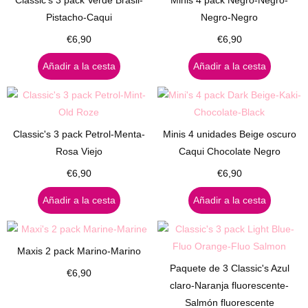
Classic's 3 pack Verde Brasil-
Minis 4 pack Negro-Negro-
Pistacho-Caqui
Negro-Negro
€
6,90
€
6,90
Añadir a la cesta
Añadir a la cesta
Classic's 3 pack Petrol-Menta-
Minis 4 unidades Beige oscuro
Rosa Viejo
Caqui Chocolate Negro
€
6,90
€
6,90
Añadir a la cesta
Añadir a la cesta
Maxis 2 pack Marino-Marino
Paquete de 3 Classic's Azul
€
6,90
claro-Naranja fluorescente-
Salmón fluorescente