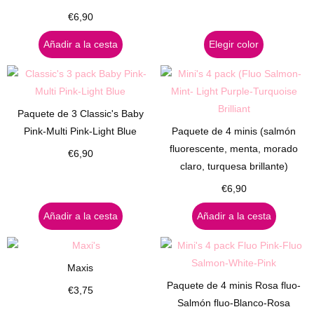
€
6,90
Añadir a la cesta
Elegir color
Paquete de 3 Classic's Baby
Pink-Multi Pink-Light Blue
Paquete de 4 minis (salmón
fluorescente, menta, morado
€
6,90
claro, turquesa brillante)
€
6,90
Añadir a la cesta
Añadir a la cesta
Maxis
Paquete de 4 minis Rosa fluo-
€
3,75
Salmón fluo-Blanco-Rosa