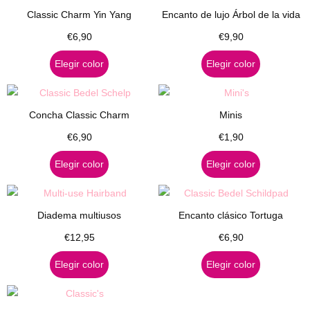
Classic Charm Yin Yang
Encanto de lujo Árbol de la vida
€
6,90
€
9,90
Elegir color
Elegir color
Concha Classic Charm
Minis
€
6,90
€
1,90
Elegir color
Elegir color
Diadema multiusos
Encanto clásico Tortuga
€
12,95
€
6,90
Elegir color
Elegir color