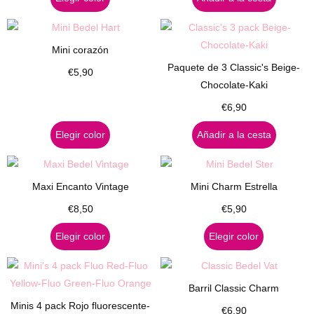
Mini corazón
Paquete de 3 Classic's Beige-
€
5,90
Chocolate-Kaki
€
6,90
Elegir color
Añadir a la cesta
Maxi Encanto Vintage
Mini Charm Estrella
€
8,50
€
5,90
Elegir color
Elegir color
Barril Classic Charm
Minis 4 pack Rojo fluorescente-
€
6,90