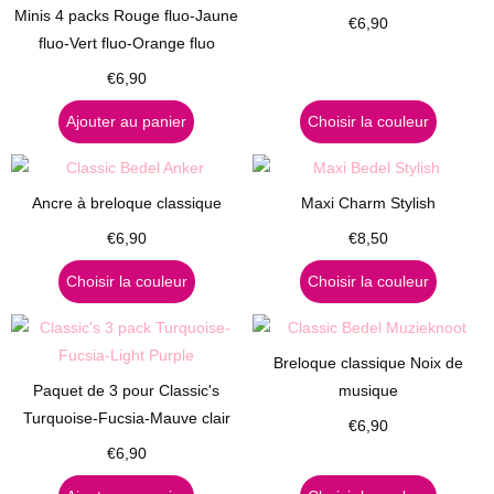
Minis 4 packs Rouge fluo-Jaune
€
6,90
fluo-Vert fluo-Orange fluo
€
6,90
Ajouter au panier
Choisir la couleur
Ancre à breloque classique
Maxi Charm Stylish
€
6,90
€
8,50
Choisir la couleur
Choisir la couleur
Breloque classique Noix de
Paquet de 3 pour Classic's
musique
Turquoise-Fucsia-Mauve clair
€
6,90
€
6,90