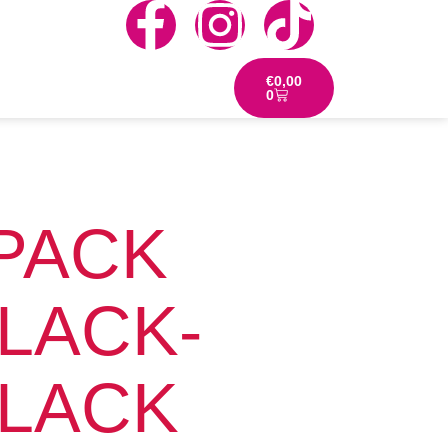
€
0,00
0
 PACK
LACK-
BLACK