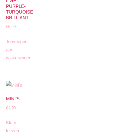
LIGHT
PURPLE-
TURQUOISE
BRILLIANT
€
6,90
Toevoegen
aan
winkelwagen
MINI’S
€
1,90
Kleur
kiezen