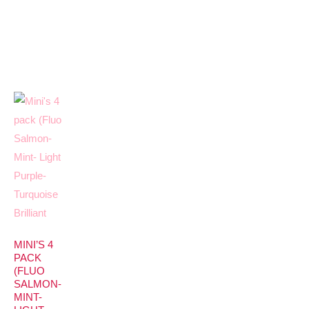
MINI’S 4
PACK
(FLUO
SALMON-
MINT-